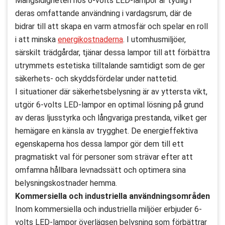
Mångsidigheten hos 6-volts LED-lampor är tydlig i
deras omfattande användning i vardagsrum, där de
bidrar till att skapa en varm atmosfär och spelar en roll
i att minska
energikostnaderna
. I utomhusmiljöer,
särskilt trädgårdar, tjänar dessa lampor till att förbättra
utrymmets estetiska tilltalande samtidigt som de ger
säkerhets- och skyddsfördelar under nattetid.
I situationer där säkerhetsbelysning är av yttersta vikt,
utgör 6-volts LED-lampor en optimal lösning på grund
av deras ljusstyrka och långvariga prestanda, vilket ger
hemägare en känsla av trygghet. De energieffektiva
egenskaperna hos dessa lampor gör dem till ett
pragmatiskt val för personer som strävar efter att
omfamna hållbara levnadssätt och optimera sina
belysningskostnader hemma.
Kommersiella och industriella användningsområden
Inom kommersiella och industriella miljöer erbjuder 6-
volts LED-lampor överlägsen belysning som förbättrar