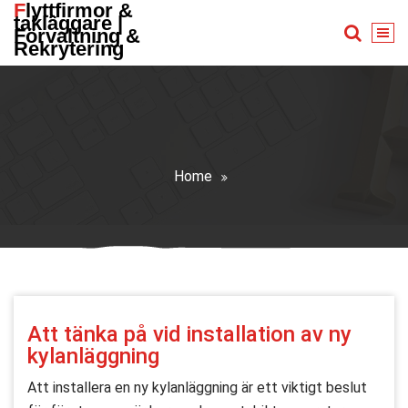
Flyttfirmor &
Skip
takläggare |
to
Förvaltning &
Rekrytering
content
Home
Att tänka på vid installation av ny
kylanläggning
Att installera en ny kylanläggning är ett viktigt beslut