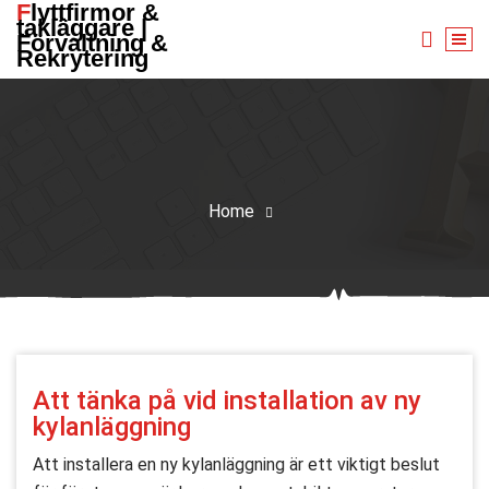
Flyttfirmor &
Skip
takläggare |
to
Förvaltning &
Rekrytering
content
Home
Att tänka på vid installation av ny
kylanläggning
Att installera en ny kylanläggning är ett viktigt beslut