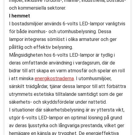
miljöer, inklusive fordons-, marina-, industriella, bostads-
och kommersiella sektorer.
I hemmet
I bostadsmiljöer används 6-volts LED-lampor vanligtvis
för både inomhus- och utomhusbelysning. Dessa
lampor integreras sömlöst i olika armaturer och ger
pålitlig och effektiv belysning.
Mångsidigheten hos 6-volts LED-lampor är tydlig i
deras omfattande användning i vardagsrum, där de
bidrar till att skapa en varm atmosfär och spelar en roll
i att minska
energikostnaderna
. I utomhusmiljöer,
särskilt trädgårdar, tjänar dessa lampor till att förbättra
utrymmets estetiska tilltalande samtidigt som de ger
säkerhets- och skyddsfördelar under nattetid.
I situationer där säkerhetsbelysning är av yttersta vikt,
utgör 6-volts LED-lampor en optimal lösning på grund
av deras ljusstyrka och långvariga prestanda, vilket ger
hemägare en känsla av trygghet. De energieffektiva