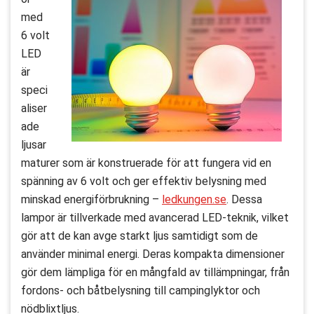
med
6 volt
LED
är
speci
aliser
ade
ljusar
maturer som är konstruerade för att fungera vid en
spänning av 6 volt och ger effektiv belysning med
minskad energiförbrukning –
ledkungen.se
. Dessa
lampor är tillverkade med avancerad LED-teknik, vilket
gör att de kan avge starkt ljus samtidigt som de
använder minimal energi. Deras kompakta dimensioner
gör dem lämpliga för en mångfald av tillämpningar, från
fordons- och båtbelysning till campinglyktor och
nödblixtljus.