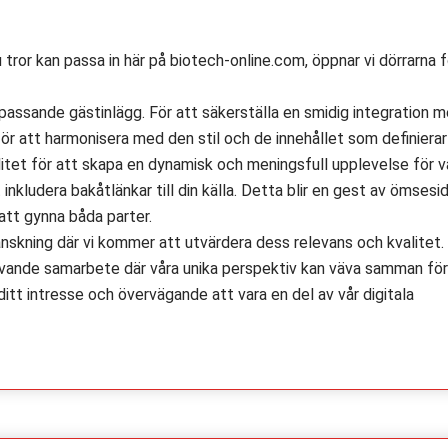
tror kan passa in här på biotech-online.com, öppnar vi dörrarna f
 passande gästinlägg. För att säkerställa en smidig integration m
ör att harmonisera med den stil och de innehållet som definierar
litet för att skapa en dynamisk och meningsfull upplevelse för v
inkludera bakåtlänkar till din källa. Detta blir en gest av ömsesi
att gynna båda parter.
anskning där vi kommer att utvärdera dess relevans och kvalitet. 
givande samarbete där våra unika perspektiv kan väva samman för
ditt intresse och övervägande att vara en del av vår digitala