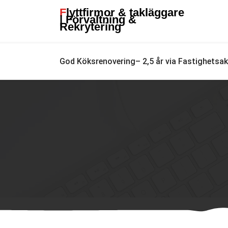
Skip
Flyttfirmor & takläggare
to
| Förvaltning &
Rekrytering
content
God Köksrenovering– 2,5 år via Fastighetsa