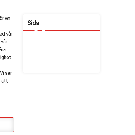
ör en
Sida
ed vår
Annonsera med oss
 vår
God Köksrenovering– 2,5 år via
åra
Fastighetsakademin
dighet
Om yrket
Vi ser
 att