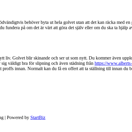
dvändigtvis behöver byta ut hela golvet utan att det kan räcka med en g
u fundera på om det är värt att göra det själv eller om du ska ta hjälp 
ytt liv. Golvet blir skinande och ser ut som nytt. Du kommer även upplev
 sig väldigt bra för slipning och även städning från
https://www.alberts
tt proffs innan. Normalt kan du få en offert att ta ställning till innan du
ing | Powered by
StartBiz