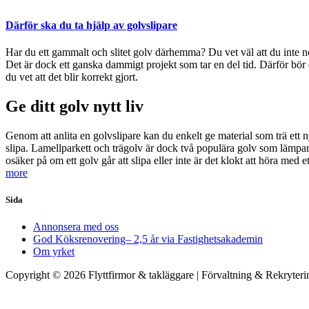
Därför ska du ta hjälp av golvslipare
Har du ett gammalt och slitet golv därhemma? Du vet väl att du inte nö
Det är dock ett ganska dammigt projekt som tar en del tid. Därför bör d
du vet att det blir korrekt gjort.
Ge ditt golv nytt liv
Genom att anlita en golvslipare kan du enkelt ge material som trä ett n
slipa. Lamellparkett och trägolv är dock två populära golv som lämpar
osäker på om ett golv går att slipa eller inte är det klokt att höra med e
more
Sida
Annonsera med oss
God Köksrenovering– 2,5 år via Fastighetsakademin
Om yrket
Copyright © 2026 Flyttfirmor & takläggare | Förvaltning & Rekryter