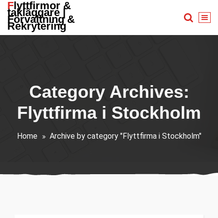
Flyttfirmor &
Skip
takläggare |
to
Förvaltning &
Rekrytering
content
Category Archives:
Flyttfirma i Stockholm
Home
Archive by category "Flyttfirma i Stockholm"