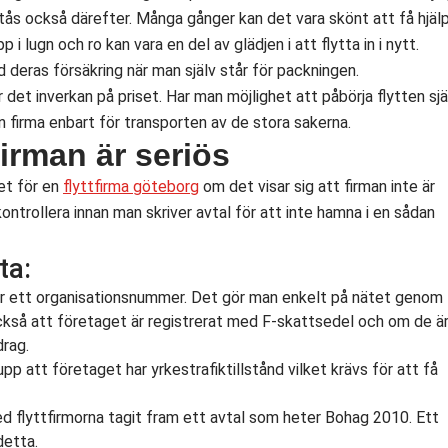
rstås också därefter. Många gånger kan det vara skönt att få hjäl
lugn och ro kan vara en del av glädjen i att flytta in i nytt.
d deras försäkring när man själv står för packningen.
 det inverkan på priset. Har man möjlighet att påbörja flytten sjä
n firma enbart för transporten av de stora sakerna.
tfirman är seriös
et för en
flyttfirma göteborg
om det visar sig att firman inte är
ontrollera innan man skriver avtal för att inte hamna i en sådan
ta:
har ett organisationsnummer. Det gör man enkelt på nätet genom
också att företaget är registrerat med F-skattsedel och om de ä
drag.
p att företaget har yrkestrafiktillstånd vilket krävs för att få
 flyttfirmorna tagit fram ett avtal som heter Bohag 2010. Ett
detta.