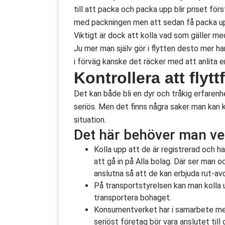
till att packa och packa upp blir priset fö
med packningen men att sedan få packa upp i 
Viktigt är dock att kolla vad som gäller me
Ju mer man själv gör i flytten desto mer har
i förväg kanske det räcker med att anlita e
Kontrollera att flyt
Det kan både bli en dyr och tråkig erfarenh
seriös. Men det finns några saker man kan k
situation.
Det här behöver man ve
Kolla upp att de är registrerad och 
att gå in på Alla bolag. Där ser man 
anslutna så att de kan erbjuda rut-av
På transportstyrelsen kan man kolla up
transportera bohaget.
Konsumentverket har i samarbete med
seriöst företag bör vara anslutet till 