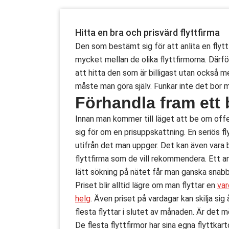
Hitta en bra och prisvärd flyttfirma
Den som bestämt sig för att anlita en flyttfi
mycket mellan de olika flyttfirmorna. Därför
att hitta den som är billigast utan också 
måste man göra själv. Funkar inte det bör m
Förhandla fram ett 
Innan man kommer till läget att be om offert
sig för om en prisuppskattning. En seriös f
utifrån det man uppger. Det kan även vara b
flyttfirma som de vill rekommendera. Ett 
lätt sökning på nätet får man ganska snabb
Priset blir alltid lägre om man flyttar en
var
helg
. Även priset på vardagar kan skilja si
flesta flyttar i slutet av månaden. Är det mö
De flesta flyttfirmor har sina egna flyttkar