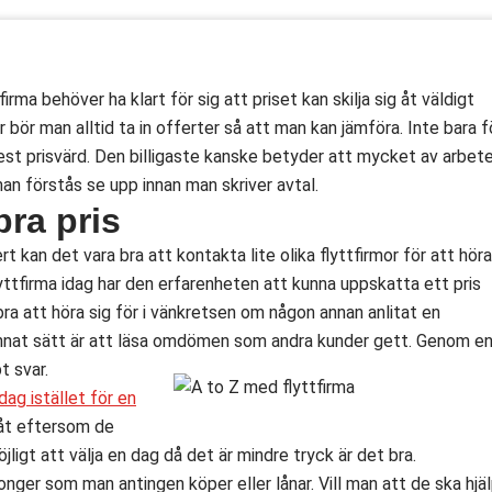
rma behöver ha klart för sig att priset kan skilja sig åt väldigt
 bör man alltid ta in offerter så att man kan jämföra. Inte bara f
mest prisvärd. Den billigaste kanske betyder att mycket av arbet
an förstås se upp innan man skriver avtal.
bra pris
 kan det vara bra att kontakta lite olika flyttfirmor för att höra
lyttfirma idag har den erfarenheten att kunna uppskatta ett pris
ra att höra sig för i vänkretsen om någon annan anlitat en
annat sätt är att läsa omdömen som andra kunder gett. Genom e
t svar.
dag istället för en
g åt eftersom de
jligt att välja en dag då det är mindre tryck är det bra.
tonger som man antingen köper eller lånar. Vill man att de ska hjä