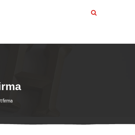
firma
ttfirma