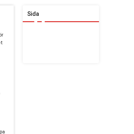
Sida
Annonsera med oss
ör
God Köksrenovering– 2,5 år via
et
Fastighetsakademin
Om yrket
n
lpa