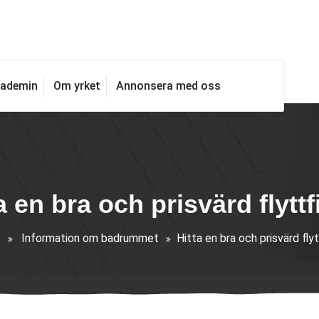
kademin
Om yrket
Annonsera med oss
a en bra och prisvärd flytt
e
Information om badrummet
Hitta en bra och prisvärd fly