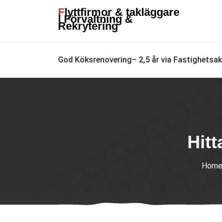
Skip
Flyttfirmor & takläggare
to
| Förvaltning &
Rekrytering
content
God Köksrenovering– 2,5 år via Fastighetsa
Hitt
Hom