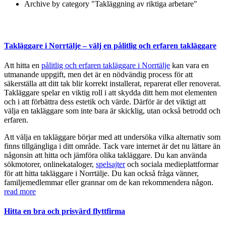
Archive by category "Takläggning av riktiga arbetare"
Takläggare i Norrtälje – välj en pålitlig och erfaren takläggare
Att hitta en
pålitlig och erfaren takläggare i Norrtälje
kan vara en
utmanande uppgift, men det är en nödvändig process för att
säkerställa att ditt tak blir korrekt installerat, reparerat eller renoverat.
Takläggare spelar en viktig roll i att skydda ditt hem mot elementen
och i att förbättra dess estetik och värde. Därför är det viktigt att
välja en takläggare som inte bara är skicklig, utan också betrodd och
erfaren.
Att välja en takläggare börjar med att undersöka vilka alternativ som
finns tillgängliga i ditt område. Tack vare internet är det nu lättare än
någonsin att hitta och jämföra olika takläggare. Du kan använda
sökmotorer, onlinekataloger,
spelsajter
och sociala medieplattformar
för att hitta takläggare i Norrtälje. Du kan också fråga vänner,
familjemedlemmar eller grannar om de kan rekommendera någon.
read more
Hitta en bra och prisvärd flyttfirma