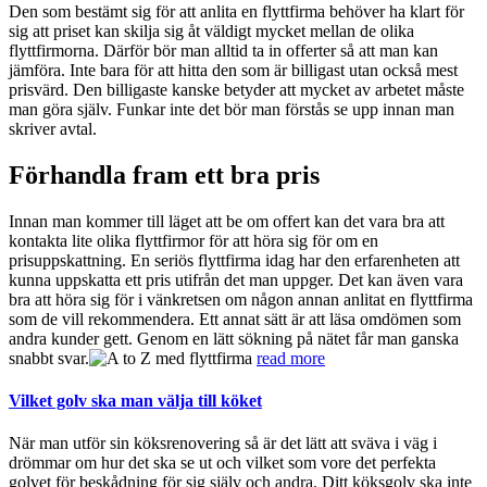
Den som bestämt sig för att anlita en flyttfirma behöver ha klart för
sig att priset kan skilja sig åt väldigt mycket mellan de olika
flyttfirmorna. Därför bör man alltid ta in offerter så att man kan
jämföra. Inte bara för att hitta den som är billigast utan också mest
prisvärd. Den billigaste kanske betyder att mycket av arbetet måste
man göra själv. Funkar inte det bör man förstås se upp innan man
skriver avtal.
Förhandla fram ett bra pris
Innan man kommer till läget att be om offert kan det vara bra att
kontakta lite olika flyttfirmor för att höra sig för om en
prisuppskattning. En seriös flyttfirma idag har den erfarenheten att
kunna uppskatta ett pris utifrån det man uppger. Det kan även vara
bra att höra sig för i vänkretsen om någon annan anlitat en flyttfirma
som de vill rekommendera. Ett annat sätt är att läsa omdömen som
andra kunder gett. Genom en lätt sökning på nätet får man ganska
snabbt svar.
read more
Vilket golv ska man välja till köket
När man utför sin köksrenovering så är det lätt att sväva i väg i
drömmar om hur det ska se ut och vilket som vore det perfekta
golvet för beskådning för sig själv och andra. Ditt köksgolv ska inte