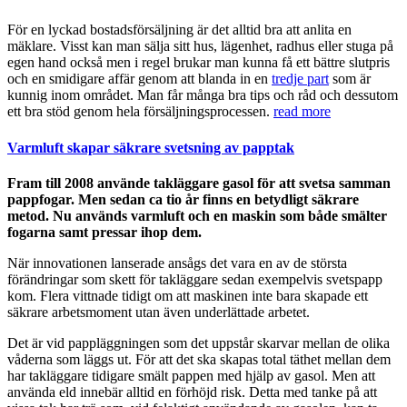
För en lyckad bostadsförsäljning är det alltid bra att anlita en
mäklare. Visst kan man sälja sitt hus, lägenhet, radhus eller stuga på
egen hand också men i regel brukar man kunna få ett bättre slutpris
och en smidigare affär genom att blanda in en
tredje part
som är
kunnig inom området. Man får många bra tips och råd och dessutom
ett bra stöd genom hela försäljningsprocessen.
read more
Varmluft skapar säkrare svetsning av papptak
Fram till 2008 använde takläggare gasol för att svetsa samman
pappfogar. Men sedan ca tio år finns en betydligt säkrare
metod. Nu används varmluft och en maskin som både smälter
fogarna samt pressar ihop dem.
När innovationen lanserade ansågs det vara en av de största
förändringar som skett för takläggare sedan exempelvis svetspapp
kom. Flera vittnade tidigt om att maskinen inte bara skapade ett
säkrare arbetsmoment utan även underlättade arbetet.
Det är vid pappläggningen som det uppstår skarvar mellan de olika
våderna som läggs ut. För att det ska skapas total täthet mellan dem
har takläggare tidigare smält pappen med hjälp av gasol. Men att
använda eld innebär alltid en förhöjd risk. Detta med tanke på att