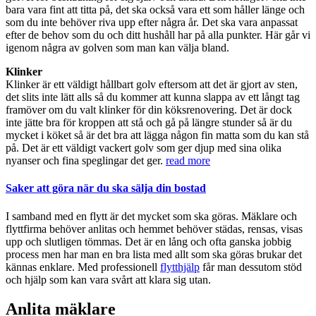
bara vara fint att titta på, det ska också vara ett som håller länge och
som du inte behöver riva upp efter några år. Det ska vara anpassat
efter de behov som du och ditt hushåll har på alla punkter. Här går vi
igenom några av golven som man kan välja bland.
Klinker
Klinker är ett väldigt hållbart golv eftersom att det är gjort av sten,
det slits inte lätt alls så du kommer att kunna slappa av ett långt tag
framöver om du valt klinker för din köksrenovering. Det är dock
inte jätte bra för kroppen att stå och gå på längre stunder så är du
mycket i köket så är det bra att lägga någon fin matta som du kan stå
på. Det är ett väldigt vackert golv som ger djup med sina olika
nyanser och fina speglingar det ger.
read more
Saker att göra när du ska sälja din bostad
I samband med en flytt är det mycket som ska göras. Mäklare och
flyttfirma behöver anlitas och hemmet behöver städas, rensas, visas
upp och slutligen tömmas. Det är en lång och ofta ganska jobbig
process men har man en bra lista med allt som ska göras brukar det
kännas enklare. Med professionell
flytthjälp
får man dessutom stöd
och hjälp som kan vara svårt att klara sig utan.
Anlita mäklare