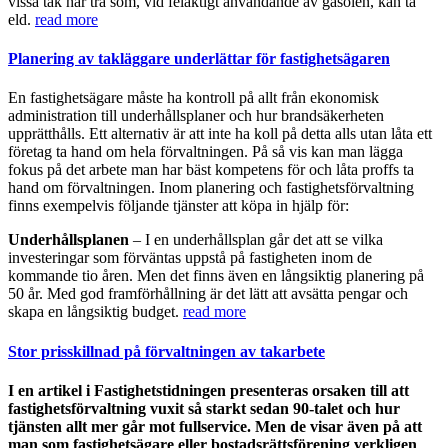
vissa tak har trä som, vid felaktigt användande av gasolen, kan ta
eld.
read more
Planering av takläggare underlättar för fastighetsägaren
En fastighetsägare måste ha kontroll på allt från ekonomisk
administration till underhållsplaner och hur brandsäkerheten
upprätthålls. Ett alternativ är att inte ha koll på detta alls utan låta ett
företag ta hand om hela förvaltningen. På så vis kan man lägga
fokus på det arbete man har bäst kompetens för och låta proffs ta
hand om förvaltningen. Inom planering och fastighetsförvaltning
finns exempelvis följande tjänster att köpa in hjälp för:
Underhållsplanen
– I en underhållsplan går det att se vilka
investeringar som förväntas uppstå på fastigheten inom de
kommande tio åren. Men det finns även en långsiktig planering på
50 år. Med god framförhållning är det lätt att avsätta pengar och
skapa en långsiktig budget.
read more
Stor prisskillnad på förvaltningen av takarbete
I en artikel i Fastighetstidningen presenteras orsaken till att
fastighetsförvaltning vuxit så starkt sedan 90-talet och hur
tjänsten allt mer går mot fullservice. Men de visar även på att
man som fastighetsägare eller bostadsrättsförening verkligen