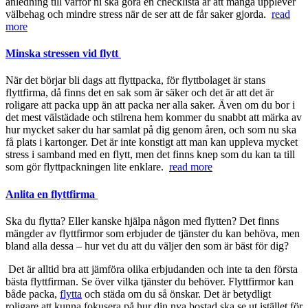
anledning till varför ni ska göra en checklista är att många upplever
välbehag och mindre stress när de ser att de får saker gjorda.
read
more
Minska stressen vid flytt
När det börjar bli dags att flyttpacka, för flyttbolaget är stans
flyttfirma, då finns det en sak som är säker och det är att det är
roligare att packa upp än att packa ner alla saker. Även om du bor i
det mest välstädade och stilrena hem kommer du snabbt att märka av
hur mycket saker du har samlat på dig genom åren, och som nu ska
få plats i kartonger. Det är inte konstigt att man kan uppleva mycket
stress i samband med en flytt, men det finns knep som du kan ta till
som gör flyttpackningen lite enklare.
read more
Anlita en flyttfirma
Ska du flytta? Eller kanske hjälpa någon med flytten? Det finns
mängder av flyttfirmor som erbjuder de tjänster du kan behöva, men
bland alla dessa – hur vet du att du väljer den som är bäst för dig?
Det är alltid bra att jämföra olika erbjudanden och inte ta den första
bästa flyttfirman. Se över vilka tjänster du behöver. Flyttfirmor kan
både packa,
flytta
och städa om du så önskar. Det är betydligt
roligare att kunna fokusera på hur din nya bostad ska se ut istället för