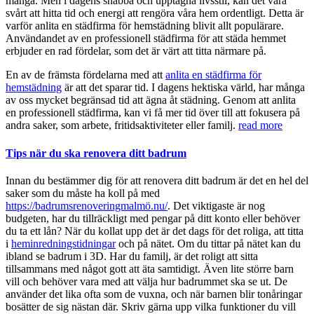
många. Men i dagens snabba och upptagna livsstil, kan det vara
svårt att hitta tid och energi att rengöra våra hem ordentligt. Detta är
varför anlita en städfirma för hemstädning blivit allt populärare.
Användandet av en professionell städfirma för att städa hemmet
erbjuder en rad fördelar, som det är värt att titta närmare på.
En av de främsta fördelarna med att
anlita en städfirma för
hemstädning
är att det sparar tid. I dagens hektiska värld, har många
av oss mycket begränsad tid att ägna åt städning. Genom att anlita
en professionell städfirma, kan vi få mer tid över till att fokusera på
andra saker, som arbete, fritidsaktiviteter eller familj.
read more
Tips när du ska renovera ditt badrum
Innan du bestämmer dig för att renovera ditt badrum är det en hel del
saker som du måste ha koll på med
https://badrumsrenoveringmalmö.nu/
. Det viktigaste är nog
budgeten, har du tillräckligt med pengar på ditt konto eller behöver
du ta ett lån? När du kollat upp det är det dags för det roliga, att titta
i
heminredningstidningar
och på nätet. Om du tittar på nätet kan du
ibland se badrum i 3D. Har du familj, är det roligt att sitta
tillsammans med något gott att äta samtidigt. Även lite större barn
vill och behöver vara med att välja hur badrummet ska se ut. De
använder det lika ofta som de vuxna, och när barnen blir tonåringar
bosätter de sig nästan där. Skriv gärna upp vilka funktioner du vill