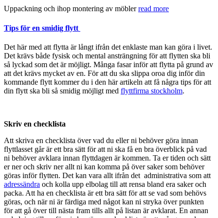
Uppackning och ihop montering av möbler
read more
Tips för en smidig flytt
Det här med att flytta är långt ifrån det enklaste man kan göra i livet.
Det krävs både fysisk och mental ansträngning för att flytten ska bli
så lyckad som det är möjligt. Många fasar inför att flytta på grund av
att det krävs mycket av en. För att du ska slippa oroa dig inför din
kommande flytt kommer du i den här artikeln att få några tips för att
din flytt ska bli så smidig möjligt med
flyttfirma stockholm
.
Skriv en checklista
Att skriva en checklista över vad du eller ni behöver göra innan
flyttlasset går är ett bra sätt för att ni ska få en bra överblick på vad
ni behöver avklara innan flyttdagen är kommen. Ta er tiden och sätt
er ner och skriv ner allt ni kan komma på över saker som behöver
göras inför flytten. Det kan vara allt ifrån det administrativa som att
adressändra
och kolla upp elbolag till att rensa bland era saker och
packa. Att ha en checklista är ett bra sätt för att se vad som behövs
göras, och när ni är färdiga med något kan ni stryka över punkten
för att gå över till nästa fram tills allt på listan är avklarat. En annan