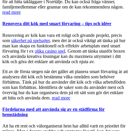
för att hitta takläggare i Norrtälje. Du kan också fråga vänner,
familjemedlemmar eller grannar om de kan rekommendera någon.
read more
Renovera ditt kök med smart förvaring – tips och idéer
Renovering av kök kan vara ett roligt och givande projekt, precis
som
säkerhet på spelsajter
, men det är också viktigt att tänka på hur
man kan skapa en funktionell och effektiv arbetsplats med smart
förvaring för t ex
olika casino spel
. Genom att tänka utanför boxen
och använda kreativa lösningar kan du maximera utrymmet i ditt
kök och göra det enklare att använda och njuta av.
Ett av de första stegen när det gäller att planera smart förvaring är att
analysera ditt kök och bestämma vilka områden som behöver
förbättras. Tänk på hur du använder ditt kök och vilka arbetsflöden
som kan förbättras. Identifiera de saker som du använder mest och
överväg hur du kan organisera dem på ett sätt som gör det enklare
att hitta och använda dem.
read more
Fördelarna med att använda sig av en städfirma för
hemstädning
Att ha ett rent och välorganiserat hem har alltid varit en prioritet för