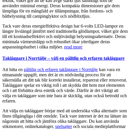
teknik, vilket gör att de kan avge starkt ljus samtidigt som de
använder minimal energi. Deras kompakta dimensioner gör dem
lämpliga för en mångfald av tillämpningar, från fordons- och
båtbelysning till campinglyktor och nödblixtljus.
Tack vare deras energieffektiva design har 6-volts LED-lampor en
längre livslängd jämfört med traditionella glödlampor, vilket gör dem
till ett kostnadseffektivt och miljövänligt belysningsalternativ. Deras
minimala värmeutsläpp och robusthet ökar ytterligare deras
anpassningsbarhet i olika miljöer.
read more
Takläggare i Norrtälje – välj en pålitlig och erfaren takläggare
Att hitta en
pålitlig och erfaren takläggare i Norrtälje
kan vara en
utmanande uppgift, men det är en nödvändig process för att
säkerställa att ditt tak blir korrekt installerat, reparerat eller renoverat.
Takläggare spelar en viktig roll i att skydda ditt hem mot elementen
och i att förbättra dess estetik och värde. Därför är det viktigt att
välja en takläggare som inte bara är skicklig, utan också betrodd och
erfaren.
Att välja en takläggare börjar med att undersöka vilka alternativ som
finns tillgängliga i ditt område. Tack vare internet är det nu lättare än
någonsin att hitta och jämföra olika takläggare. Du kan använda
sökmotorer, onlinekataloger,
spelsajter
och sociala medieplattformar