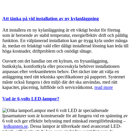
Att tänka på vid installation av ny kylanläggning
Att installera en ny kylanläggning är ett viktigt beslut för företag
som är beroende av stabil temperatur, energieffektiv drift och pålitlig
funktion. En välplanerad installation kan ge trygg kyla under många
år, medan en felaktigt vald eller dåligt installerad lösning kan leda till
höga kostnader, driftproblem och onödigt slitage.
Oavsett om det handlar om ett kylrum, en frysanläggning,
butikskyla, komfortkyla eller processkyla behöver installationen
anpassas efter verksamhetens behov. Det räcker inte att välja en
anläggning med rätt tekniska specifikationer på papperet. Systemet
måste också fungera i den miljö där det ska användas, med rätt
kapacitet, placering, luftflöde och serviceåtkomst.
read more
Vad är 6-volts LED-lampor?
Lampor med 6 volt LED är specialiserade
ljusarmaturer som är konstruerade för att fungera vid en spänning av
6 volt och ger effektiv belysning med minskad energiförbrukning –
ledkungen.se
. Dessa lampor är tillverkade med avancerad LED-